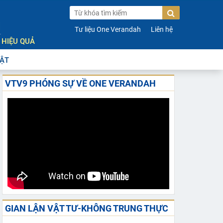
H
Tư liệu One Verandah
Liên hệ
 HIỆU QUẢ
ẬT
VTV9 PHÓNG SỰ VỀ ONE VERANDAH
GIAN LẬN VẬT TƯ-KHÔNG TRUNG THỰC