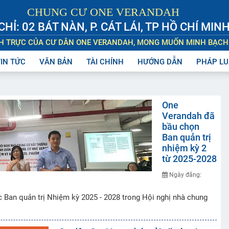
CHUNG CƯ ONE VERANDAH
CHỈ: 02 BÁT NÀN, P. CÁT LÁI, TP HỒ CHÍ MIN
NH TRỰC CỦA CƯ DÂN ONE VERANDAH, MONG MUỐN MINH BẠCH
TIN TỨC
VĂN BẢN
TÀI CHÍNH
HƯỚNG DẪN
PHÁP LU
One
Verandah đã
bầu chọn
Ban quản trị
nhiệm kỳ 2
từ 2025-2028
Ngày đăng:
an quản trị Nhiệm kỳ 2025 - 2028 trong Hội nghị nhà chung