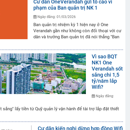
Cư dân OneVerandah gửi tố cáo vi
phạm của Ban quản trị NK 1
Ngày đăng: 01/03/2026
Ban quản trị nhiệm kỳ 1 hiện nay ở One
Verandah gần như không còn đối thoại với cư
dân và trưởng Ban quản trị đã nói thẳng "Ban
Vì sao BQT
NK1 One
Verandah sốt
sắng chi 1,5
tỷ/năm lắp
Wifi?
Ngày đăng:
sắng" lấy tiền từ Quỹ quản lý vận hành để tài trợ lắp đặt thiết
Cư dân kiến nghị dừng hợp đồng Wifi