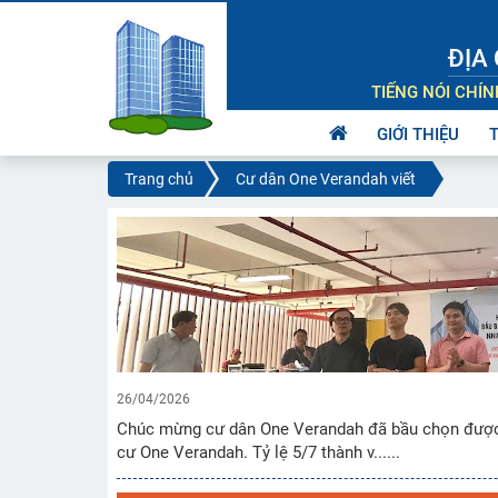
ĐỊA 
TIẾNG NÓI CHÍ
GIỚI THIỆU
Trang chủ
Cư dân One Verandah viết
26/04/2026
Chúc mừng cư dân One Verandah đã bầu chọn được B
cư One Verandah. Tỷ lệ 5/7 thành v......