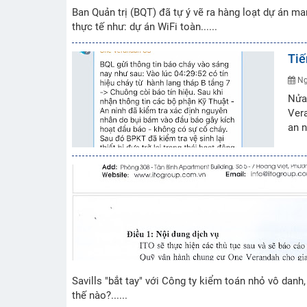
Ban Quản trị (BQT) đã tự ý vẽ ra hàng loạt dự án ma
thực tế như: dự án WiFi toàn......
Tiế
Ng
Nửa 
Vera
an n
Savills "bắt tay" với Công ty kiểm toán nhỏ vô dan
thế nào?......