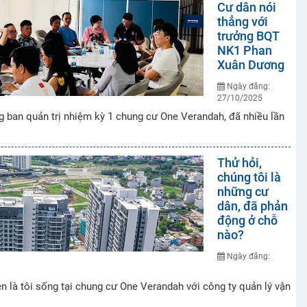
Cư dân nói
thẳng với
trưởng BQT
NK1 Phan
Xuân Dương
Ngày đăng:
27/10/2025
 ban quản trị nhiệm kỳ 1 chung cư One Verandah, đã nhiều lần
Thử hỏi,
chúng tôi là
những cư
dân, đã phản
động ở chỗ
nào?
Ngày đăng:
 là tôi sống tại chung cư One Verandah với công ty quản lý vận