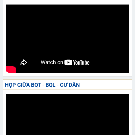
HỌP GIỮA BQT - BQL - CƯ DÂN