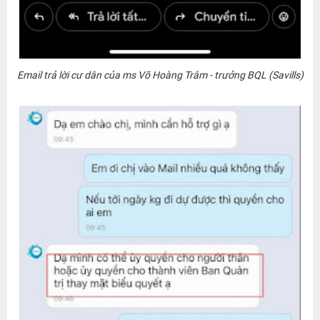
Email trả lời cư dân của ms Võ Hoàng Trâm - trưởng BQL (Savills)