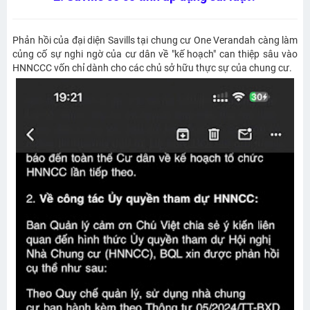
Phản hồi của đại diện Savills tại chung cư One Verandah càng làm
củng cố sự nghi ngờ của cư dân về "kế hoạch" can thiệp sâu vào
HNNCCC vốn chỉ dành cho các chủ sở hữu thực sự của chung cư.