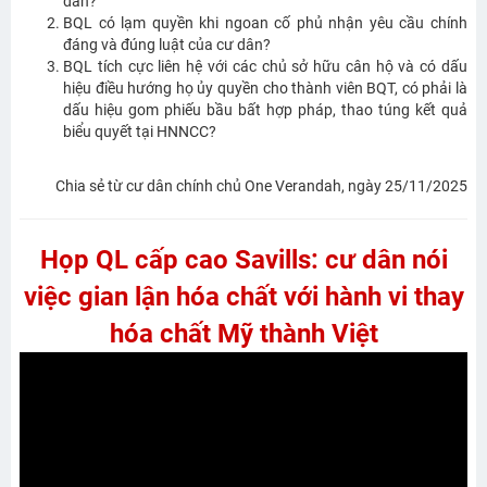
dân?
BQL có lạm quyền khi ngoan cố phủ nhận yêu cầu chính
đáng và đúng luật của cư dân?
BQL tích cực liên hệ với các chủ sở hữu cân hộ và có dấu
hiệu điều hướng họ ủy quyền cho thành viên BQT, có phải là
dấu hiệu gom phiếu bầu bất hợp pháp, thao túng kết quả
biểu quyết tại HNNCC?
Chia sẻ từ cư dân chính chủ One Verandah, ngày 25/11/2025
Họp QL cấp cao Savills: cư dân nói
việc gian lận hóa chất với hành vi thay
hóa chất Mỹ thành Việt