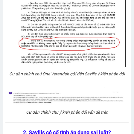
Cư dân chính chủ One Verandah gửi đến Savills ý kiến phản đối
Cư dân chính chủ ý kiến phản đối vấn đề trên
2. Savills có cố tình áp dụng sai luật?