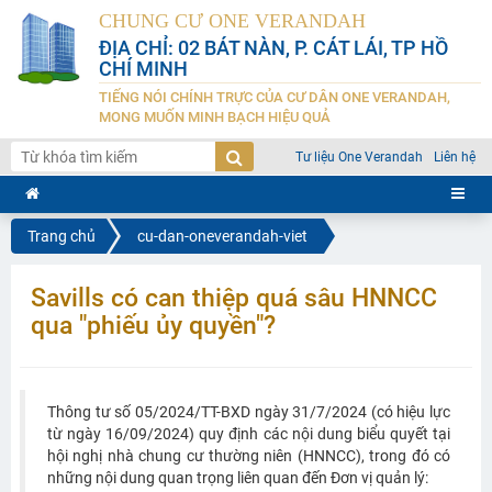
CHUNG CƯ ONE VERANDAH
ĐỊA CHỈ: 02 BÁT NÀN, P. CÁT LÁI, TP HỒ
CHÍ MINH
TIẾNG NÓI CHÍNH TRỰC CỦA CƯ DÂN ONE VERANDAH,
MONG MUỐN MINH BẠCH HIỆU QUẢ
Tư liệu One Verandah
Liên hệ
Trang chủ
cu-dan-oneverandah-viet
Savills có can thiệp quá sâu HNNCC
qua "phiếu ủy quyền"?
Thông tư số 05/2024/TT-BXD ngày 31/7/2024 (có hiệu lực
từ ngày 16/09/2024) quy định các nội dung biểu quyết tại
hội nghị nhà chung cư thường niên (HNNCC), trong đó có
những nội dung quan trọng liên quan đến Đơn vị quản lý: