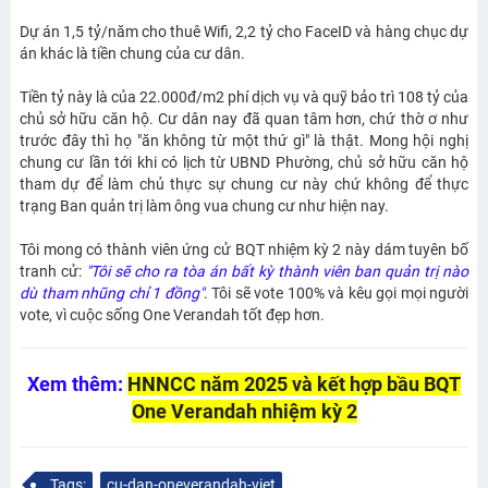
Dự án 1,5 tỷ/năm cho thuê Wifi, 2,2 tỷ cho FaceID và hàng chục dự
án khác là tiền chung của cư dân.
Tiền tỷ này là của 22.000đ/m2 phí dịch vụ và quỹ bảo trì 108 tỷ của
chủ sở hữu căn hộ. Cư dân nay đã quan tâm hơn, chứ thờ ơ như
trước đây thì họ "ăn không từ một thứ gì" là thật. Mong hội nghị
chung cư lần tới khi có lịch từ UBND Phường, chủ sở hữu căn hộ
tham dự để làm chủ thực sự chung cư này chứ không để thực
trạng Ban quản trị làm ông vua chung cư như hiện nay.
Tôi mong có thành viên ứng cử BQT nhiệm kỳ 2 này dám tuyên bố
tranh cử:
"Tôi sẽ cho ra tòa án bất kỳ thành viên ban quản trị nào
dù tham nhũng chỉ 1 đồng"
. Tôi sẽ vote 100% và kêu gọi mọi người
vote, vì cuộc sống One Verandah tốt đẹp hơn.
Xem thêm:
HNNCC năm 2025 và kết hợp bầu BQT
One Verandah nhiệm kỳ 2
Tags:
cu-dan-oneverandah-viet