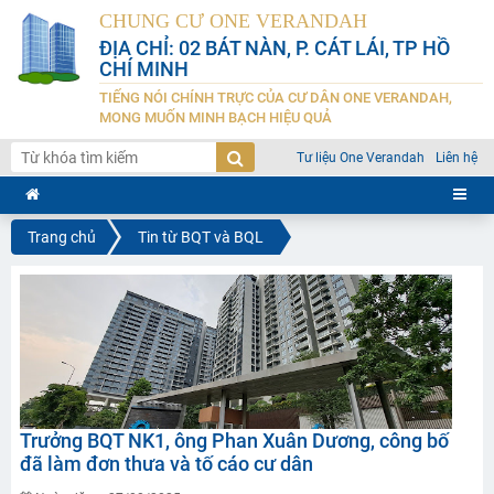
CHUNG CƯ ONE VERANDAH
ĐỊA CHỈ: 02 BÁT NÀN, P. CÁT LÁI, TP HỒ
CHÍ MINH
TIẾNG NÓI CHÍNH TRỰC CỦA CƯ DÂN ONE VERANDAH,
MONG MUỐN MINH BẠCH HIỆU QUẢ
Tư liệu One Verandah
Liên hệ
Trang chủ
Tin từ BQT và BQL
Trưởng BQT NK1, ông Phan Xuân Dương, công bố
đã làm đơn thưa và tố cáo cư dân