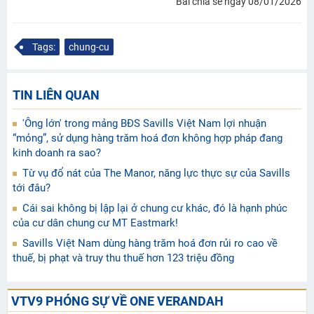
Bài chia sẻ ngày 08/01/2026
Tags:
chung-cu
TIN LIÊN QUAN
'Ông lớn' trong mảng BĐS Savills Việt Nam lợi nhuận
“mỏng”, sử dụng hàng trăm hoá đơn không hợp pháp đang
kinh doanh ra sao?
Từ vụ đổ nát của The Manor, năng lực thực sự của Savills
tới đâu?
Cái sai không bị lập lại ở chung cư khác, đó là hạnh phúc
của cư dân chung cư MT Eastmark!
Savills Việt Nam dùng hàng trăm hoá đơn rủi ro cao về
thuế, bị phạt và truy thu thuế hơn 123 triệu đồng
VTV9 PHÓNG SỰ VỀ ONE VERANDAH