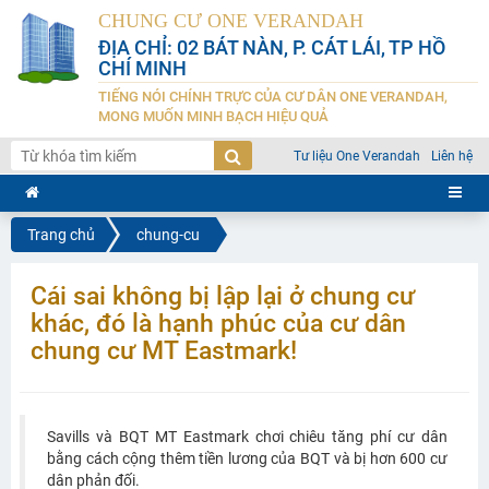
CHUNG CƯ ONE VERANDAH
ĐỊA CHỈ: 02 BÁT NÀN, P. CÁT LÁI, TP HỒ
CHÍ MINH
TIẾNG NÓI CHÍNH TRỰC CỦA CƯ DÂN ONE VERANDAH,
MONG MUỐN MINH BẠCH HIỆU QUẢ
Tư liệu One Verandah
Liên hệ
Trang chủ
chung-cu
Cái sai không bị lập lại ở chung cư
khác, đó là hạnh phúc của cư dân
chung cư MT Eastmark!
Savills và BQT MT Eastmark chơi chiêu tăng phí cư dân
bằng cách cộng thêm tiền lương của BQT và bị hơn 600 cư
dân phản đối.