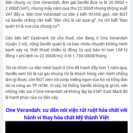
Bên chung cư One Verandah, đơn giá Savills đưa ra là 20.000đ +
2.000đ (VAT), nhưng mấy năm qua thu 22.000đ nhưng không xuất
VAT đấy ạ. Bên One Verandah cư dân ý kiến thì nhỏ giọt, nên BQT
và Savills chẳng cần biết "dân chủ là cái quái gì", họ chỉ biết "Ban
quản trị là vua của chung cư"!
Căn bên MT Eastmark tôi cho thuê, còn đang ở One Verandah
(Quận 2 cũ), cũng Savills quản lý và bao nhiêu chuyện không minh
bạch xảy ra, thất thoát nhiều tỷ đồng từ quỹ bảo trì hơn 108 tỷ
đồng + phí dịch vụ 22.000đ/m2, ô tô 1.730.000đ/tháng.
Tôi và nhóm cư dân minh bạch ở One đã tranh đấy hơn 1 năm qua,
Savills xem tôi là cái gai nhưng tôi là khách hàng văn minh chẳng
làm gì được, còn BQT xem tôi cướp miếng ngon của họ và tống đơn
tôi ra công an TP HCM. Vì vậy, hệ thống Savills không lạ gì tôi, nên
những việc sai ở One Verandah sẽ không lập lại ở MT East Mark đó
là hạnh phúc của cư dân vậy.
One Verandah: cư dân nói việc rút ruột hóa chất với
hành vi thay hóa chất Mỹ thành Việt