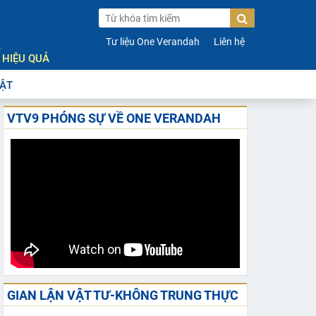
H
Tư liệu One Verandah
Liên hệ
 HIỆU QUẢ
ẬT
VTV9 PHÓNG SỰ VỀ ONE VERANDAH
GIAN LẬN VẬT TƯ-KHÔNG TRUNG THỰC