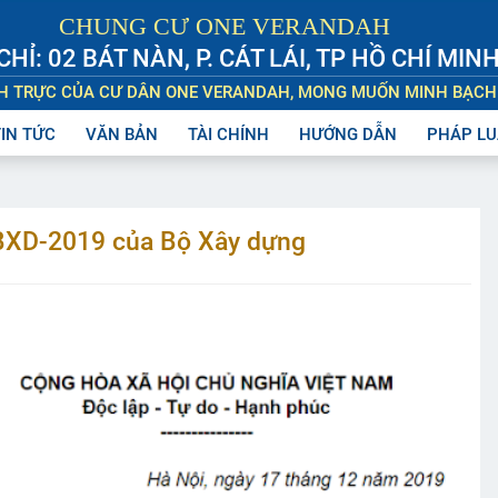
CHUNG CƯ ONE VERANDAH
CHỈ: 02 BÁT NÀN, P. CÁT LÁI, TP HỒ CHÍ MIN
NH TRỰC CỦA CƯ DÂN ONE VERANDAH, MONG MUỐN MINH BẠCH
TIN TỨC
VĂN BẢN
TÀI CHÍNH
HƯỚNG DẪN
PHÁP LU
BXD-2019 của Bộ Xây dựng