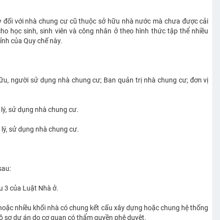
y đối với nhà chung cư cũ thuộc sở hữu nhà nước mà chưa được cải
cho học sinh, sinh viên và công nhân ở theo hình thức tập thể nhiều
ỉnh của Quy chế này.
ữu, người sử dụng nhà chung cư; Ban quản trị nhà chung cư; đơn vị
 lý, sử dụng nhà chung cư.
 lý, sử dụng nhà chung cư.
sau:
u 3 của Luật Nhà ở.
p hoặc nhiều khối nhà có chung kết cấu xây dựng hoặc chung hệ thống
hồ sơ dự án do cơ quan có thẩm quyền phê duyệt.