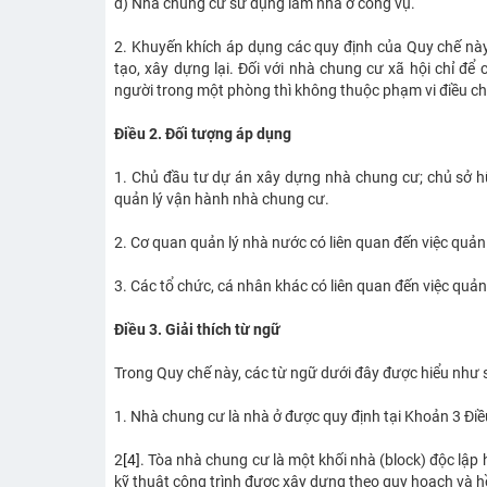
đ) Nhà chung cư sử dụng làm nhà ở công vụ.
2. Khuyến khích áp dụng các quy định của Quy chế nà
tạo, xây dựng lại. Đối với nhà chung cư xã hội chỉ để 
người trong một phòng thì không thuộc phạm vi điều ch
Điều 2. Đối tượng áp dụng
1. Chủ đầu tư dự án xây dựng nhà chung cư; chủ sở h
quản lý vận hành nhà chung cư.
2. Cơ quan quản lý nhà nước có liên quan đến việc quản
3. Các tổ chức, cá nhân khác có liên quan đến việc quản
Điều 3. Giải thích từ ngữ
Trong Quy chế này, các từ ngữ dưới đây được hiểu như 
1. Nhà chung cư là nhà ở được quy định tại Khoản 3 Điề
2
[4]
. Tòa nhà chung cư là một khối nhà (block) độc lậ
kỹ thuật công trình được xây dựng theo quy hoạch và 