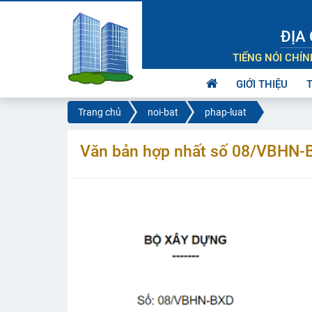
ĐỊA 
TIẾNG NÓI CHÍ
GIỚI THIỆU
Trang chủ
noi-bat
phap-luat
Văn bản hợp nhất số 08/VBHN-