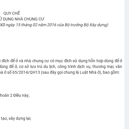
QUY CHẾ
SỬ DỤNG NHÀ CHUNG CƯ
BXD
ngày 15 tháng 02 năm 2016 của Bộ trưởng Bộ Xây dựng)
c đích để ở và nhà chung cư có mục đích sử dụng hỗn hợp dùng để ở
g để ở, cơ sở lưu trú du lịch, công trình dịch vụ, thương mại, văn
Nhà ở số 65/2014/QH13 (sau đây gọi chung là Luật Nhà ở), bao gồm:
Khoản 2 Điều này;
tạo, xây dựng lại;